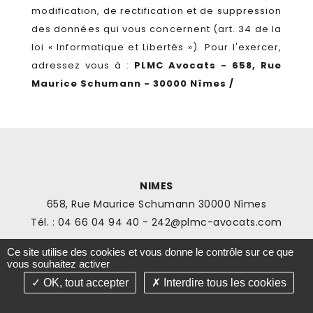
modification, de rectification et de suppression
des données qui vous concernent (art. 34 de la
loi « Informatique et Libertés »). Pour l'exercer,
adressez vous à :
PLMC Avocats - 658, Rue
Maurice Schumann - 30000 Nîmes /
NIMES
658, Rue Maurice Schumann 30000 Nîmes
Tél. : 04 66 04 94 40 - 242@plmc-avocats.com
PLMC AVOCATS
Ce site utilise des cookies et vous donne le contrôle sur ce que
vous souhaitez activer
OK, tout accepter
Interdire tous les cookies
-
-
NOUS ENVOYER UN MESSAGE
PLAN DU SITE
MENTIONS LÉGALES